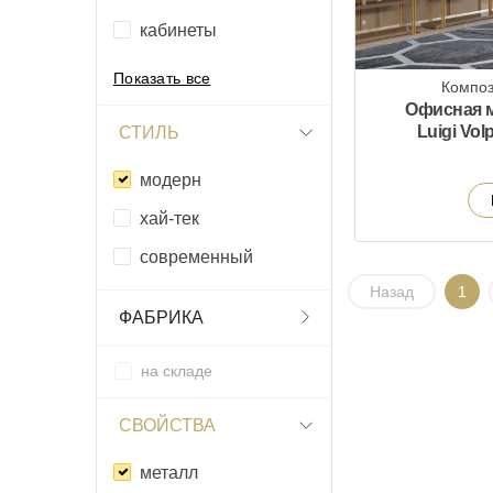
кабинеты
Показать все
Композ
Офисная м
Luigi Vol
СТИЛЬ
модерн
xай-тек
современный
Назад
1
ФАБРИКА
на складе
СВОЙСТВА
металл