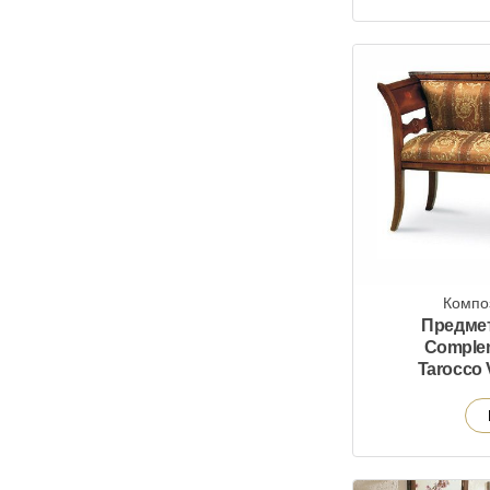
Компо
Предмет
Comple
Tarocco 