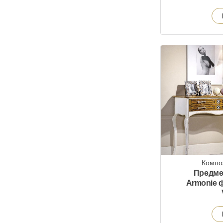
Компо
Предме
Armonie 