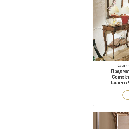
Компо
Предмет
Comple
Tarocco 