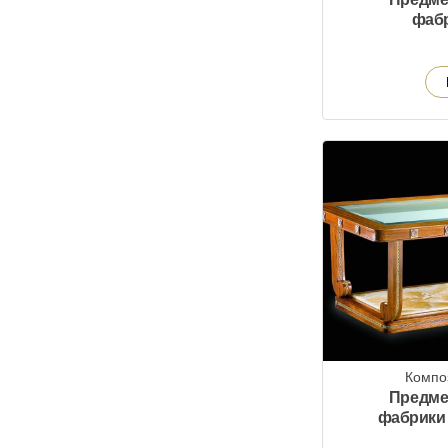
фаб
Компо
Предме
фабрики 