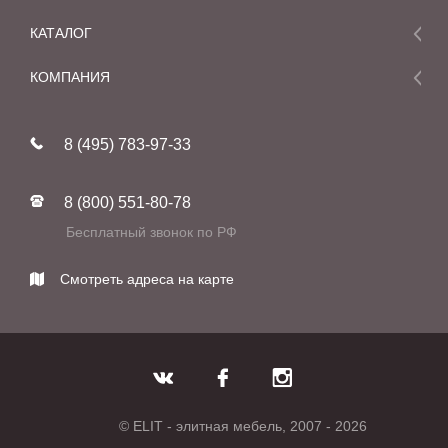
КАТАЛОГ
Мебель
КОМПАНИЯ
Акции и скидки
О компании
Новинки
8 (495) 783-97-33
Реставрация
В наличии
Статьи
Фабрики
8 (800) 551-80-78
Контакты
Бесплатный звонок по РФ
Смотреть адреса на карте
© ELIT - элитная мебель, 2007 - 2026