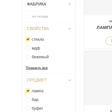
ФАБРИКА
на складе
М
ЛАМП
СВОЙСТВА
стекло
мдф
бежевый
Показать все
ПРЕДМЕТ
лампа
бар
буфет
М