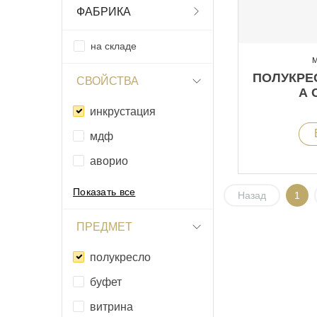
ФАБРИКА
на складе
М
ПОЛУКРЕС
СВОЙСТВА
А 
инкрустация
мдф
аворио
Показать все
Назад
1
ПРЕДМЕТ
полукресло
буфет
витрина