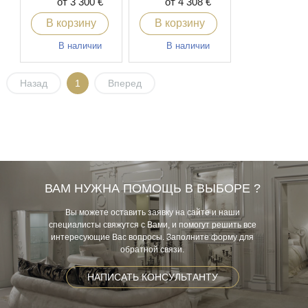
от 3 300 €
от 4 308 €
В корзину
В корзину
В наличии
В наличии
Назад
1
Вперед
ВАМ НУЖНА ПОМОЩЬ В ВЫБОРЕ ?
Вы можете оставить заявку на сайте и наши
специалисты свяжутся с Вами, и помогут решить все
интересующие Вас вопросы. Заполните форму для
обратной связи.
НАПИСАТЬ КОНСУЛЬТАНТУ