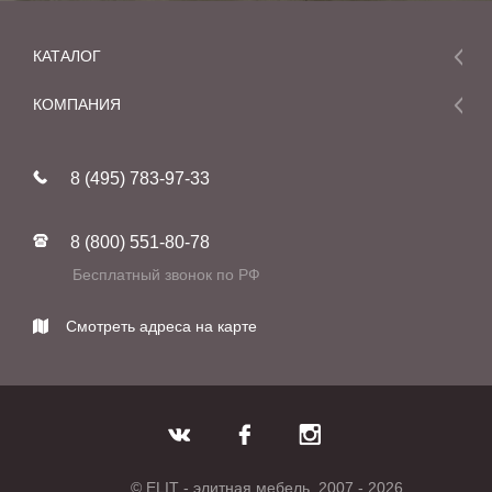
КАТАЛОГ
Мебель
КОМПАНИЯ
Акции и скидки
О компании
Новинки
8 (495) 783-97-33
Реставрация
В наличии
Статьи
Фабрики
8 (800) 551-80-78
Контакты
Бесплатный звонок по РФ
Смотреть адреса на карте
© ELIT - элитная мебель, 2007 - 2026