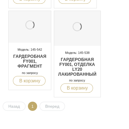
Модель: 145-542
Модель: 145-538
ГАРДЕРОБНАЯ
ГАРДЕРОБНАЯ
FY001,
FY001, ОТДЕЛКА
ФРАГМЕНТ
LY20
по запросу
ЛАКИРОВАННЫЙ
ЦВЕТА
В корзину
по запросу
ШОКОЛАДА
В корзину
Назад
1
Вперед