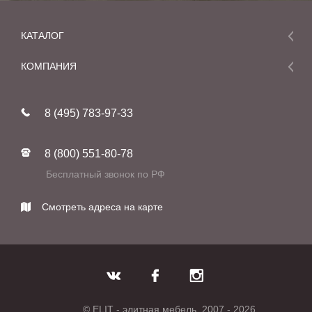
КАТАЛОГ
Мебель
КОМПАНИЯ
Акции и скидки
О компании
Новинки
8 (495) 783-97-33
Реставрация
В наличии
Статьи
Фабрики
8 (800) 551-80-78
Контакты
Бесплатный звонок по РФ
Смотреть адреса на карте
© ELIT - элитная мебель, 2007 - 2026