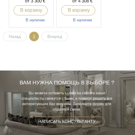
от 3 300 €
от 4 308 €
В корзину
В корзину
В наличии
В наличии
Назад
1
Вперед
ВАМ НУЖНА ПОМОЩЬ В ВЫБОРЕ ?
Вы можете оставить заявку на сайте и наши
специалисты свяжутся с Вами, и помогут решить все
интересующие Вас вопросы. Заполните форму для
обратной связи.
НАПИСАТЬ КОНСУЛЬТАНТУ