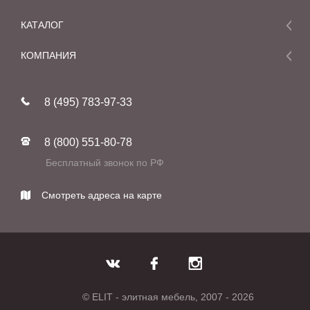
КАТАЛОГ
Мебель
КОМПАНИЯ
Акции и скидки
О компании
Новинки
8 (495) 783-97-33
Реставрация
В наличии
Статьи
Фабрики
8 (800) 551-80-78
Контакты
Бесплатный звонок по РФ
Смотреть адреса на карте
© ELIT - элитная мебель, 2007 - 2026