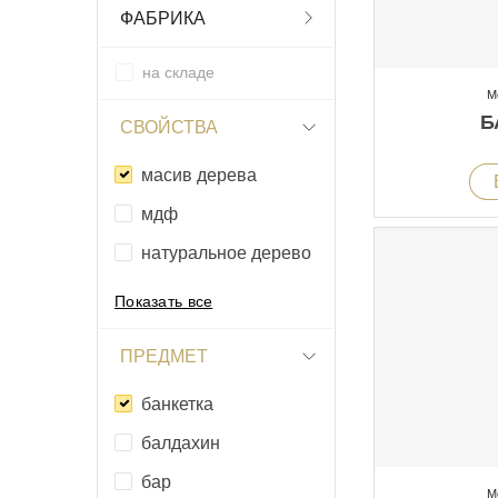
ФАБРИКА
на складе
М
Б
СВОЙСТВА
масив дерева
мдф
натуральное дерево
Показать все
ПРЕДМЕТ
банкетка
балдахин
бар
М