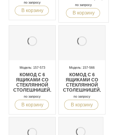
ЗАКРУГЛЕННЫЙ
по запросу
МЕТАЛЛИЧЕСКИЕ
по запросу
ЦОКОЛЬ С
НОЖКИ
В корзину
ПОДСВЕТКОЙ
В корзину
ПОЗОЛОЧЕННЫЕ
Модель: 157-573
Модель: 157-566
КОМОД С 6
КОМОД С 6
ЯЩИКАМИ СО
ЯЩИКАМИ СО
СТЕКЛЯННОЙ
СТЕКЛЯННОЙ
СТОЛЕШНИЦЕЙ,
СТОЛЕШНИЦЕЙ,
ЗАКРУГЛЕННЫЙ
ЗАКРУГЛЕННЫЙ
по запросу
по запросу
ЦОКОЛЬ С
ЦОКОЛЬ С
В корзину
В корзину
ПОДСВЕТКОЙ
ПОДСВЕТКОЙ