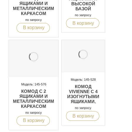
ЯЩИКАМИ И
ВЫСОКОЙ
МЕТАЛЛИЧЕСКИМ
БАЗОЙ
КАРКАСОМ
по запросу
по запросу
В корзину
В корзину
Модель: 145-528
Модель: 145-576
КОМОД
КОМОД С 2
VIVIENNE С 4
ЯЩИКАМИ И
ИЗОГНУТЫМИ
МЕТАЛЛИЧЕСКИМ
ЯЩИКАМИ,
КАРКАСОМ
ОТДЕЛКА:
по запросу
СЛОНОВАЯ
по запросу
В корзину
КОСТЬ С
В корзину
БЕЛОЙ
ПАТИНОЙ