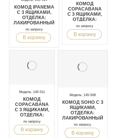
КОМОД
КОМОД IPANEMA
COPACABANA
С 3 ЯЩИКАМИ,
С 3 ЯЩИКАМИ,
ОТДЕЛКА:
ОТДЕЛКА:
ЛАКИРОВАННЫЙ
СЕРЫЙ, БЕЛАЯ
по запросу
МАТОВЫЙ
ПАТИНА
по запросу
БЕЛЫЙ
В корзину
В корзину
Модель: 145-511
Модель: 145-508
КОМОД
КОМОД SOHO С 3
COPACABANA
ЯЩИКАМИ,
С 3 ЯЩИКАМИ,
ОТДЕЛКА:
ОТДЕЛКА:
ЛАКИРОВАННЫЙ
СЕРЫЙ, БЕЛАЯ
по запросу
МАТОВЫЙ
ПАТИНА
по запросу
БЕЛЫЙ
В корзину
В корзину