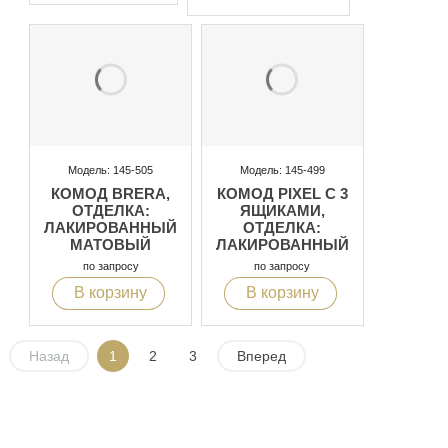
Модель: 145-505
Модель: 145-499
КОМОД BRERA,
КОМОД PIXEL С 3
ОТДЕЛКА:
ЯЩИКАМИ,
ЛАКИРОВАННЫЙ
ОТДЕЛКА:
МАТОВЫЙ
ЛАКИРОВАННЫЙ
БЕЛЫЙ, НА
МАТОВЫЙ
по запросу
по запросу
НОЖКАХ
БЕЛЫЙ
В корзину
В корзину
Назад
1
2
3
Вперед