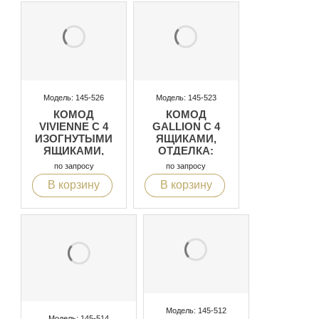
Модель: 145-526
Модель: 145-523
КОМОД
КОМОД
VIVIENNE С 4
GALLION С 4
ИЗОГНУТЫМИ
ЯЩИКАМИ,
ЯЩИКАМИ,
ОТДЕЛКА:
ОТДЕЛКА:
СЕРЫЙ С
по запросу
по запросу
СЛОНОВАЯ
БЕЛОЙ
В корзину
В корзину
КОСТЬ С
ПАТИНОЙ
БЕЛОЙ
ПАТИНОЙ
Модель: 145-512
Модель: 145-514