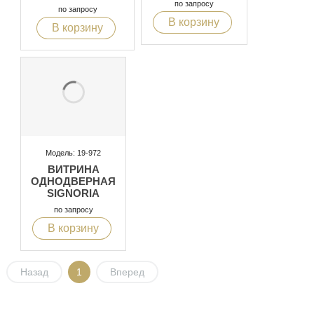
по запросу
“СУСАЛЬНОЕ
по запросу
ЗОЛОТО”, С
В корзину
В корзину
ДВЕРЦЕЙ C
ШАРНИРНЫМИ
СОЕДИНЕНИЯМИ
“SOFT CLOSE”
Модель: 19-972
ВИТРИНА
ОДНОДВЕРНАЯ
SIGNORIA
по запросу
В корзину
Назад
1
Вперед