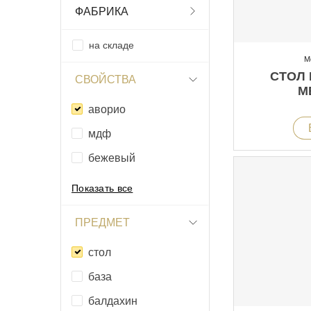
ФАБРИКА
на складе
М
СТОЛ
СВОЙСТВА
M
аворио
мдф
бежевый
Показать все
ПРЕДМЕТ
стол
база
балдахин