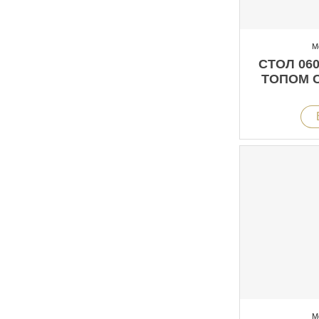
М
СТОЛ 06
ТОПОМ 
М