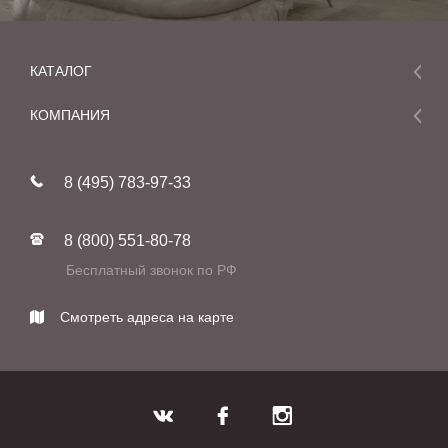
КАТАЛОГ
Мебель
КОМПАНИЯ
Акции и скидки
О компании
Новинки
8 (495) 783-97-33
Реставрация
В наличии
Статьи
Фабрики
8 (800) 551-80-78
Контакты
Бесплатный звонок по РФ
Смотреть адреса на карте