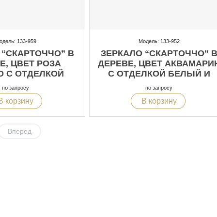
одель: 133-959
Модель: 133-952
 “СКАРТОЧЧО” В
ЗЕРКАЛО “СКАРТОЧЧО” 
Е, ЦВЕТ РОЗА
ДЕРЕВЕ, ЦВЕТ АКВАМАРИ
О С ОТДЕЛКОЙ
С ОТДЕЛКОЙ БЕЛЫЙ И
И “СУСАЛЬНОЕ
“СУСАЛЬНОЕ ЗОЛОТО”
по запросу
по запросу
ЗОЛОТО”
В корзину
В корзину
Вперед