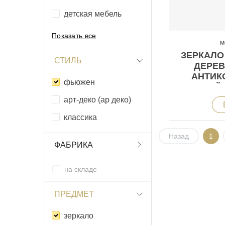
детская мебель
Показать все
М
ЗЕРКАЛО
СТИЛЬ
ДЕРЕВ
АНТИК
фьюжен
БЕЛЫЙ 
арт-деко (ар деко)
классика
Назад
1
ФАБРИКА
на складе
ПРЕДМЕТ
зеркало