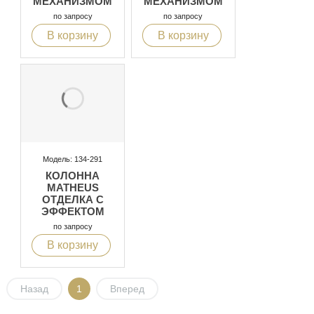
МЕХАНИЗМОМ
МЕХАНИЗМОМ
PUSH-PULL
PUSH-PULL
по запросу
по запросу
В корзину
В корзину
Модель: 134-291
КОЛОННА
MATHEUS
ОТДЕЛКА С
ЭФФЕКТОМ
ОТКРЫТЫХ
по запросу
ПОР RAL 9003
В корзину
Назад
1
Вперед