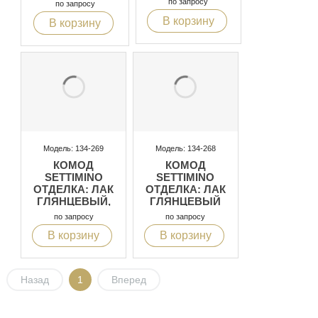
ОРЕХ С
по запросу
по запросу
ИНКРУСТАЦИЕЙ
В корзину
В корзину
Модель: 134-269
Модель: 134-268
КОМОД
КОМОД
SETTIMINO
SETTIMINO
ОТДЕЛКА: ЛАК
ОТДЕЛКА: ЛАК
ГЛЯНЦЕВЫЙ,
ГЛЯНЦЕВЫЙ
СОСТАРЕННОЕ
MADREPERLA
по запросу
по запросу
СУСАЛЬНОЕ
CIPRIA И
В корзину
В корзину
СЕРЕБРО
CAPITONNE
Назад
1
Вперед