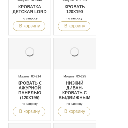
Модель: 146-446
Модель: 129-659
КРОВАТКА
КРОВАТЬ
ДЕТСКАЯ LORD
120Х190
по запросу
по запросу
В корзину
В корзину
Модель: 83-214
Модель: 83-225
КРОВАТЬ С
НИЗКИЙ
АЖУРНОЙ
ДИВАН-
ПАНЕЛЬЮ
КРОВАТЬ С
(120X195)
ВЫДВИЖНЫМ
ГЛУБОКИМ
по запросу
по запросу
ЯЩИКОМ
В корзину
В корзину
(185Х80)