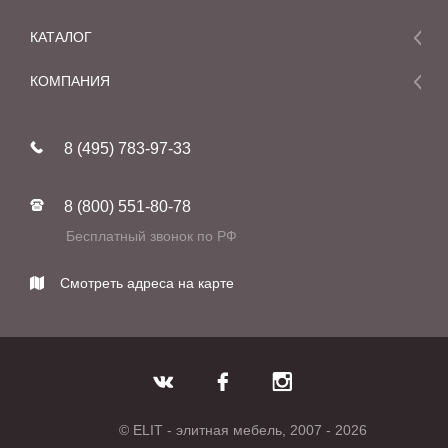
КАТАЛОГ
Мебель
КОМПАНИЯ
Акции и скидки
О компании
Новинки
8 (495) 783-97-33
Реставрация
В наличии
Статьи
Фабрики
8 (800) 551-80-78
Контакты
Бесплатный звонок по РФ
Смотреть адреса на карте
© ELIT - элитная мебель, 2007 - 2026