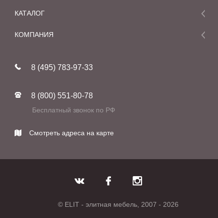
КАТАЛОГ
Мебель
КОМПАНИЯ
Акции и скидки
О компании
Новинки
8 (495) 783-97-33
Реставрация
В наличии
Статьи
Фабрики
8 (800) 551-80-78
Контакты
Бесплатный звонок по РФ
Смотреть адреса на карте
© ELIT - элитная мебель, 2007 - 2026