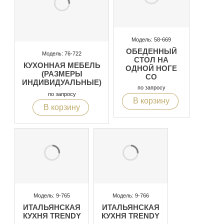
Модель: 58-669
ОБЕДЕННЫЙ
Модель: 76-722
СТОЛ НА
КУХОННАЯ МЕБЕЛЬ
ОДНОЙ НОГЕ
(РАЗМЕРЫ
СО
ИНДИВИДУАЛЬНЫЕ)
СТЕКЛЯННОЙ
по запросу
СТОЛЕШНИЦЕЙ
по запросу
В корзину
В корзину
Модель: 9-765
Модель: 9-766
ИТАЛЬЯНСКАЯ
ИТАЛЬЯНСКАЯ
КУХНЯ TRENDY
КУХНЯ TRENDY