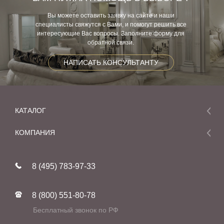
Вы можете оставить заявку на сайте и наши
специалисты свяжутся с Вами, и помогут решить все
интересующие Вас вопросы. Заполните форму для
обратной связи.
НАПИСАТЬ КОНСУЛЬТАНТУ
КАТАЛОГ
Мебель
КОМПАНИЯ
Акции и скидки
О компании
Новинки
8 (495) 783-97-33
Реставрация
В наличии
Статьи
Фабрики
8 (800) 551-80-78
Контакты
Бесплатный звонок по РФ