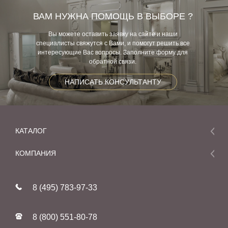
ВАМ НУЖНА ПОМОЩЬ В ВЫБОРЕ ?
Вы можете оставить заявку на сайте и наши
специалисты свяжутся с Вами, и помогут решить все
интересующие Вас вопросы. Заполните форму для
обратной связи.
НАПИСАТЬ КОНСУЛЬТАНТУ
КАТАЛОГ
Мебель
КОМПАНИЯ
Акции и скидки
О компании
Новинки
8 (495) 783-97-33
Реставрация
В наличии
Статьи
Фабрики
8 (800) 551-80-78
Контакты