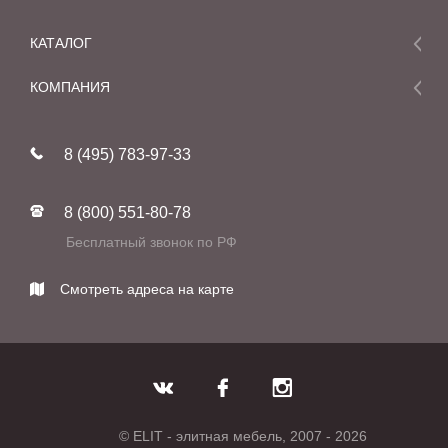
КАТАЛОГ
Мебель
КОМПАНИЯ
Акции и скидки
О компании
Новинки
8 (495) 783-97-33
Реставрация
В наличии
Статьи
Фабрики
8 (800) 551-80-78
Контакты
Бесплатный звонок по РФ
Смотреть адреса на карте
© ELIT - элитная мебель, 2007 - 2026