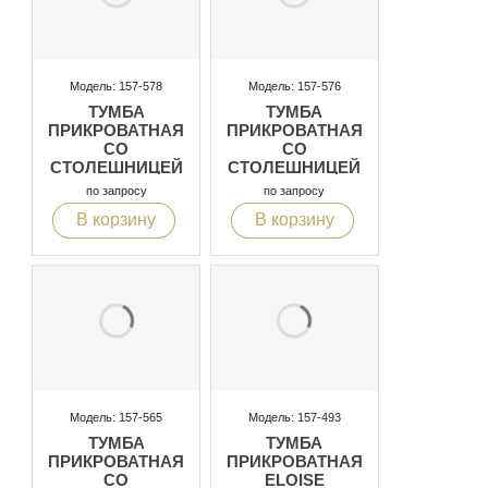
Модель: 157-578
Модель: 157-576
ТУМБА
ТУМБА
ПРИКРОВАТНАЯ
ПРИКРОВАТНАЯ
СО
СО
СТОЛЕШНИЦЕЙ
СТОЛЕШНИЦЕЙ
ИЗ СТЕКЛА С
ИЗ СТЕКЛА С
по запросу
по запросу
ЭФФЕКТОМ
ЭФФЕКТОМ
В корзину
В корзину
МРАМОРА, С
МРАМОРА, С
ПОДСВЕТКОЙ
ПОДСВЕТКОЙ
Модель: 157-565
Модель: 157-493
ТУМБА
ТУМБА
ПРИКРОВАТНАЯ
ПРИКРОВАТНАЯ
СО
ELOISE