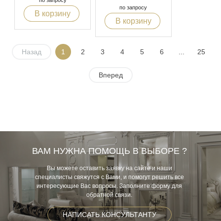
по запросу
по запросу
В корзину
В корзину
Назад
1
2
3
4
5
6
...
25
Вперед
ВАМ НУЖНА ПОМОЩЬ В ВЫБОРЕ ?
Вы можете оставить заявку на сайте и наши
специалисты свяжутся с Вами, и помогут решить все
интересующие Вас вопросы. Заполните форму для
обратной связи.
НАПИСАТЬ КОНСУЛЬТАНТУ