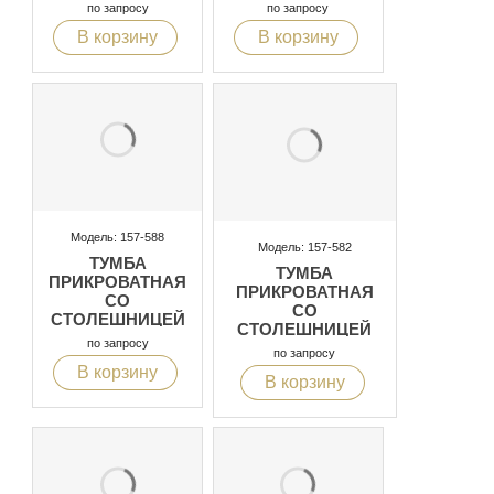
ИЗ СТЕКЛА С
по запросу
по запросу
ЭФФЕКТОМ
В корзину
В корзину
МРАМОРА, С
ПОДСВЕТКОЙ
Модель: 157-588
Модель: 157-582
ТУМБА
ТУМБА
ПРИКРОВАТНАЯ
ПРИКРОВАТНАЯ
СО
СО
СТОЛЕШНИЦЕЙ
СТОЛЕШНИЦЕЙ
ИЗ СТЕКЛА С
по запросу
ИЗ СТЕКЛА С
по запросу
ЭФФЕКТОМ
ЭФФЕКТОМ
В корзину
МРАМОРА, С
В корзину
МРАМОРА,
ПОДСВЕТКОЙ
МЕТАЛЛИЧЕСКИЕ
НОЖКИ
ПОЗОЛОЧЕННЫЕ