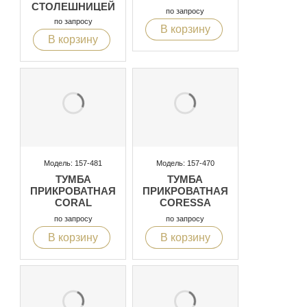
СТОЛЕШНИЦЕЙ
по запросу
ИЗ СТЕКЛА С
по запросу
В корзину
ЭФФЕКТОМ
В корзину
МРАМОРА, С
ПОДСВЕТКОЙ
Модель: 157-481
Модель: 157-470
ТУМБА
ТУМБА
ПРИКРОВАТНАЯ
ПРИКРОВАТНАЯ
CORAL
CORESSA
по запросу
по запросу
В корзину
В корзину