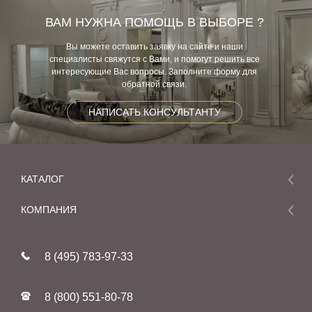
ВАМ НУЖНА ПОМОЩЬ В ВЫБОРЕ ?
Вы можете оставить заявку на сайте и наши
специалисты свяжутся с Вами, и помогут решить все
интересующие Вас вопросы. Заполните форму для
обратной связи.
НАПИСАТЬ КОНСУЛЬТАНТУ
КАТАЛОГ
Мебель
КОМПАНИЯ
Акции и скидки
О компании
Новинки
8 (495) 783-97-33
Реставрация
В наличии
Статьи
Фабрики
8 (800) 551-80-78
Контакты