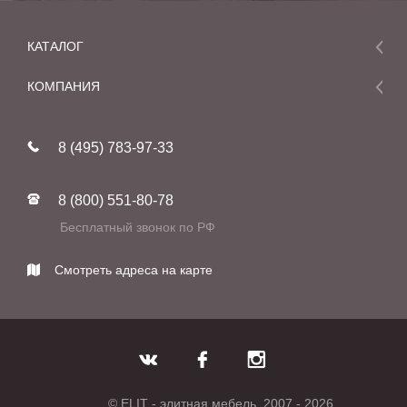
КАТАЛОГ
Мебель
КОМПАНИЯ
Акции и скидки
О компании
Новинки
8 (495) 783-97-33
Реставрация
В наличии
Статьи
Фабрики
8 (800) 551-80-78
Контакты
Бесплатный звонок по РФ
Смотреть адреса на карте
© ELIT - элитная мебель, 2007 - 2026