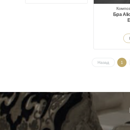
Композ
Бра Ali
E
Назад
1