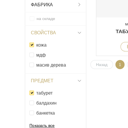
ФАБРИКА
на складе
М
ТАБУ
СВОЙСТВА
кожа
мдф
Назад
1
масив дерева
ПРЕДМЕТ
табурет
балдахин
банкетка
Показать все