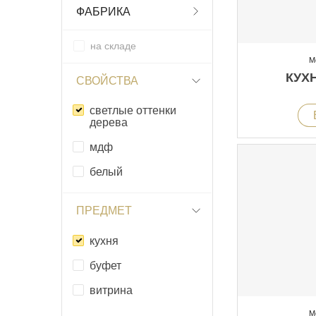
ФАБРИКА
на складе
М
КУХ
СВОЙСТВА
светлые оттенки
дерева
мдф
белый
ПРЕДМЕТ
кухня
буфет
витрина
М