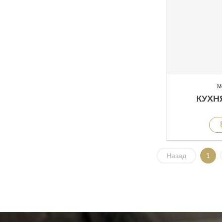
М
КУХН
Назад
1