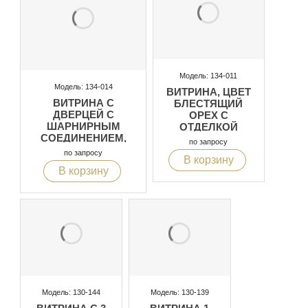
Модель: 134-011
Модель: 134-014
ВИТРИНА, ЦВЕТ
ВИТРИНА С
БЛЕСТЯЩИЙ
ДВЕРЦЕЙ С
ОРЕХ С
ШАРНИРНЫМ
ОТДЕЛКОЙ
СОЕДИНЕНИЕМ,
“СУСАЛЬНОЕ
по запросу
ЦВЕТ ЛАК
ЗОЛОТО”, С
по запросу
В корзину
ПАТИНИРОВАННЫЙ
ДВЕРЦЕЙ C
В корзину
С ДЕКОРОМ С
ШАРНИРНЫМИ
ОТДЕЛКОЙ
СОЕДИНЕНИЯМИ
“СУСАЛЬНОЕ
“SOFT CLOSE”
ЗОЛОТО”
Модель: 130-144
Модель: 130-139