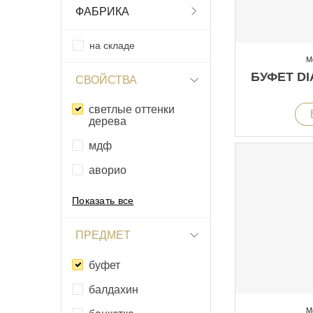
ФАБРИКА
на складе
М
БУФЕТ D
СВОЙСТВА
светлые оттенки
дерева
мдф
аворио
Показать все
ПРЕДМЕТ
буфет
балдахин
М