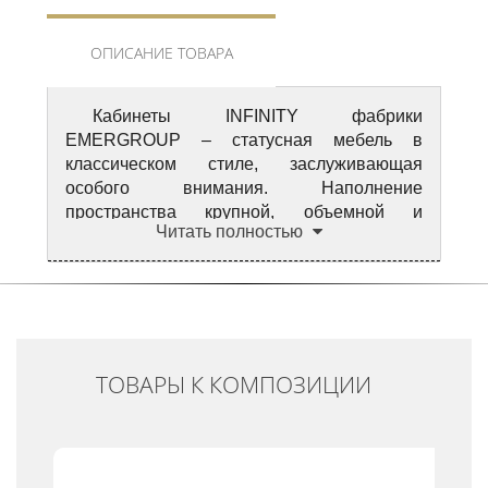
ОПИСАНИЕ ТОВАРА
Кабинеты INFINITY фабрики
EMERGROUP – статусная мебель в
классическом стиле, заслуживающая
особого внимания. Наполнение
пространства крупной, объемной и
Читать полностью
добротной мебелью – важная черта
классического стиля. Гармония рождается
в интерьере тогда, когда объемы не спорят
друг с другом, а идеально дополняют друг
друга. Внутренний мир мебели возникает в
смешении фактур и узоров: массив
ТОВАРЫ К КОМПОЗИЦИИ
натурального дерева, лакировки,
качественный текстиль, инкрустации,
резьба. Особенностью элитной мебели
является изготовление ее из дорогой
древесины редких пород, которая передает