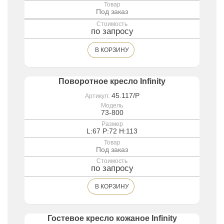
ремесленники с особой тщательностью и
Товар
Под заказ
вниманием создают великолепные модели
мебели, являющиеся настоящими
Стоимость
по запросу
произведения искусства.
В КОРЗИНУ
Поворотное кресло Infinity
45.117/P
Артикул:
Модель
73-800
Размер
L:67 P:72 H:113
Товар
Под заказ
Стоимость
по запросу
В КОРЗИНУ
Гостевое кресло кожаное Infinity