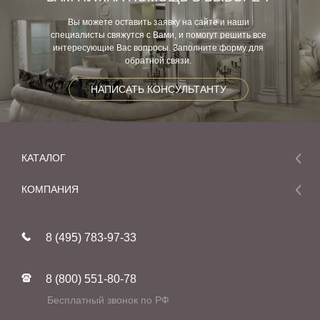
Вы можете оставить заявку на сайте и наши
специалисты свяжутся с Вами, и помогут решить все
интересующие Вас вопросы. Заполните форму для
обратной связи.
НАПИСАТЬ КОНСУЛЬТАНТУ
КАТАЛОГ
Мебель
КОМПАНИЯ
Акции и скидки
О компании
Новинки
8 (495) 783-97-33
Реставрация
В наличии
Статьи
Фабрики
8 (800) 551-80-78
Контакты
Бесплатный звонок по РФ