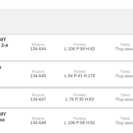
 MY
Модель
Размер
Товар
 2-я
134-644
L:106 P:58 H:82
Под зака
я
Модель
Размер
Товар
134-645
L:94 P:41 H:178
Под зака
Модель
Размер
Товар
134-647
L:76 P:35 H:83
Под зака
 MY
Модель
Размер
Товар
ми
134-648
L:106 P:58 H:82
Под зака