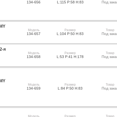
134-656
L:115 P:58 H:83
Под зака
 MY
Модель
Размер
Товар
134-657
L:104 P:50 H:83
Под зака
2-я
Модель
Размер
Товар
134-658
L:53 P:41 H:178
Под зака
 MY
Модель
Размер
Товар
134-659
L:84 P:50 H:83
Под зака
Модель
Размер
Товар