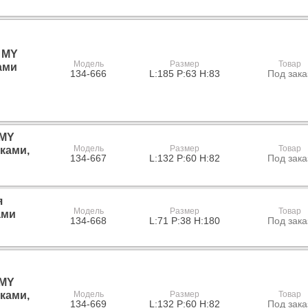
 MY
Модель
Размер
Товар
ками
134-666
L:185 P:63 H:83
Под зака
 MY
Модель
Размер
Товар
рками,
134-667
L:132 P:60 H:82
Под зака
я
Модель
Размер
Товар
ами
134-668
L:71 P:38 H:180
Под зака
 MY
рками,
Модель
Размер
Товар
134-669
L:132 P:60 H:82
Под зака