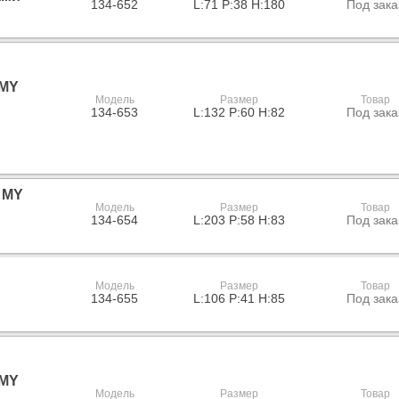
134-652
L:71 P:38 H:180
Под зака
 MY
Модель
Размер
Товар
134-653
L:132 P:60 H:82
Под зака
 MY
Модель
Размер
Товар
134-654
L:203 P:58 H:83
Под зака
Модель
Размер
Товар
134-655
L:106 P:41 H:85
Под зака
 MY
Модель
Размер
Товар