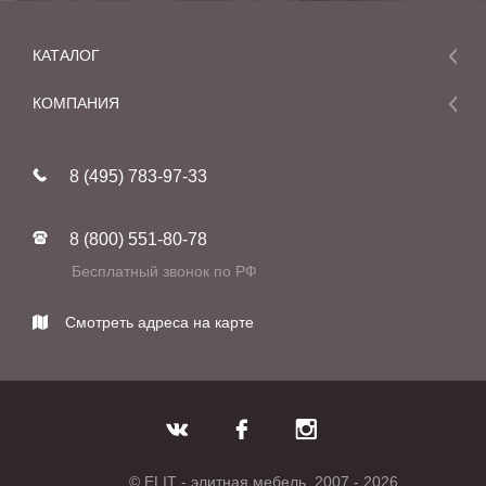
КАТАЛОГ
Мебель
КОМПАНИЯ
Акции и скидки
О компании
Новинки
8 (495) 783-97-33
Реставрация
В наличии
Статьи
Фабрики
8 (800) 551-80-78
Контакты
Бесплатный звонок по РФ
Смотреть адреса на карте
© ELIT - элитная мебель, 2007 - 2026