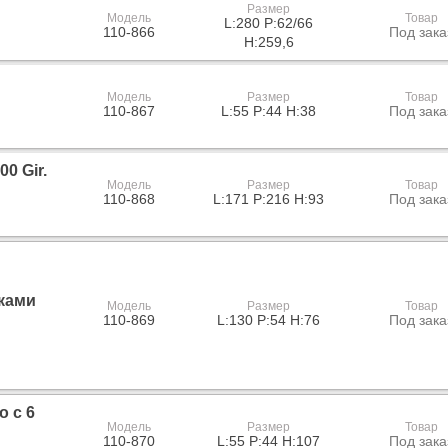
Размер
Модель
Товар
L:280 P:62/66
110-866
Под зака
H:259,6
Модель
Размер
Товар
110-867
L:55 P:44 H:38
Под зака
0 Gir.
Модель
Размер
Товар
110-868
L:171 P:216 H:93
Под зака
иками
Модель
Размер
Товар
110-869
L:130 P:54 H:76
Под зака
o с 6
Модель
Размер
Товар
110-870
L:55 P:44 H:107
Под зака