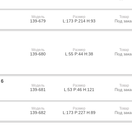
Модель
Размер
Товар
139-679
L:173 P:214 H:93
Под зака
Модель
Размер
Товар
139-680
L:55 P:44 H:38
Под зака
 6
Модель
Размер
Товар
139-681
L:53 P:46 H:121
Под зака
Модель
Размер
Товар
139-682
L:173 P:227 H:89
Под зака