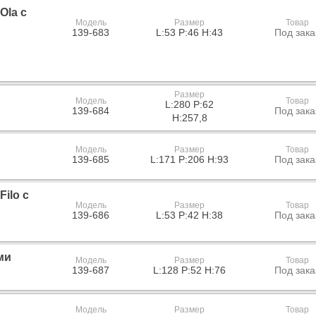
Ola с
Модель
Размер
Товар
139-683
L:53 P:46 H:43
Под зака
Размер
Модель
Товар
L:280 P:62
139-684
Под зака
H:257,8
Модель
Размер
Товар
139-685
L:171 P:206 H:93
Под зака
ilo с
Модель
Размер
Товар
139-686
L:53 P:42 H:38
Под зака
ми
Модель
Размер
Товар
139-687
L:128 P:52 H:76
Под зака
Модель
Размер
Товар