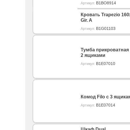
B1BO8914
Артикул:
Кровать Trapezio 160
Gir. A
B1G01103
Артикул:
Тумба прикроватная F
2 ящиками
B1E07010
Артикул:
Комод Filo с 3 ящика
B1E07014
Артикул:
Шкаф Dual