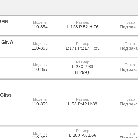
ками
Модель
Размер
Товар
110-854
L:128 P:52 H:76
Под зака
Gir. A
Модель
Размер
Товар
110-855
L:171 P:217 H:89
Под зака
Размер
Модель
Товар
L:280 P:63
110-857
Под зака
H:259,6
Gliss
Модель
Размер
Товар
110-856
L:53 P:42 H:38
Под зака
Размер
Модель
Товар
L:280 P:62/66