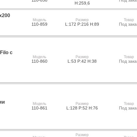
110-858
Под зака
H:259,6
х200
Модель
Размер
Товар
110-859
L:172 P:216 H:89
Под зака
ilo с
Модель
Размер
Товар
110-860
L:53 P:42 H:38
Под зака
ми
Модель
Размер
Товар
110-861
L:128 P:52 H:76
Под зака
Размер