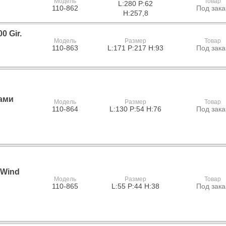
Модель
Товар
L:280 P:62
110-862
Под зака
H:257,8
0 Gir.
Модель
Размер
Товар
110-863
L:171 P:217 H:93
Под зака
ами
Модель
Размер
Товар
110-864
L:130 P:54 H:76
Под зака
 Wind
Модель
Размер
Товар
110-865
L:55 P:44 H:38
Под зака