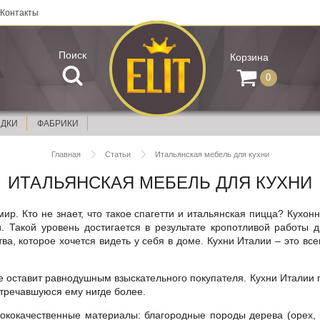
Контакты
Поиск
Корзина
0
ИДКИ
ФАБРИКИ
Главная
Статьи
Итальянская мебель для кухни
ИТАЛЬЯНСКАЯ МЕБЕЛЬ ДЛЯ КУХНИ
мир. Кто не знает, что такое спагетти и итальянская пицца? Кухон
. Такой уровень достигается в результате кропотливой работы д
ва, которое хочется видеть у себя в доме.
Кухни Италии
– это все
е оставит равнодушным взыскательного покупателя.
Кухни Италии
п
стречавшуюся ему нигде более.
сококачественные материалы: благородные породы дерева (орех,