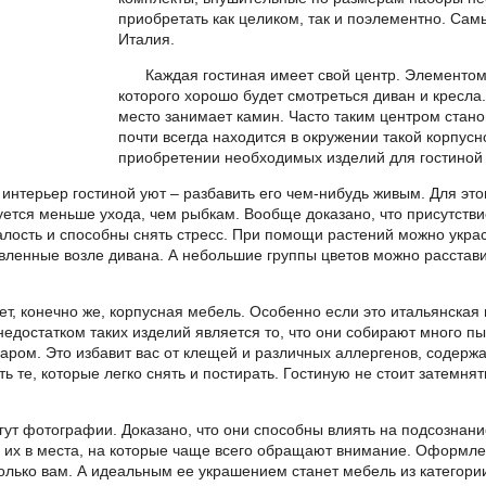
приобретать как целиком, так и поэлементно. Са
Италия.
Каждая гостиная имеет свой центр. Элементом
которого хорошо будет смотреться диван и кресла
место занимает камин. Часто таким центром стан
почти всегда находится в окружении такой корпусн
приобретении необходимых изделий для гостиной 
 интерьер гостиной уют – разбавить его чем-нибудь живым. Для эт
ется меньше ухода, чем рыбкам. Вообще доказано, что присутстви
лость и способны снять стресс. При помощи растений можно украс
вленные возле дивана. А небольшие группы цветов можно расстави
т, конечно же, корпусная мебель. Особенно если это итальянска
достатком таких изделий является то, что они собирают много пыл
аром. Это избавит вас от клещей и различных аллергенов, содержа
 те, которые легко снять и постирать. Гостиную не стоит затемня
ут фотографии. Доказано, что они способны влиять на подсознание
 их в места, на которые чаще всего обращают внимание. Оформлен
 только вам. А идеальным ее украшением станет мебель из категори