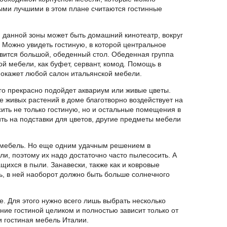
мыми лучшими в этом плане считаются гостинные
 данной зоны может быть домашний кинотеатр, вокруг
. Можно увидеть гостиную, в которой центральное
овится большой, обеденный стол. Обеденная группа
ой мебели, как буфет, сервант, комод. Помощь в
окажет любой салон итальянской мебели.
ого прекрасно подойдет аквариум или живые цветы.
е живых растений в доме благотворно воздействует на
ить не только гостиную, но и остальные помещения в
ть на подставки для цветов, другие предметы мебели
я мебель. Но еще одним удачным решением в
и, поэтому их надо достаточно часто пылесосить. А
щихся в пыли. Занавески, также как и ковровые
ть, в ней наоборот должно быть больше солнечного
. Для этого нужно всего лишь выбрать несколько
ие гостиной целиком и полностью зависит только от
и гостиная мебель Италии.