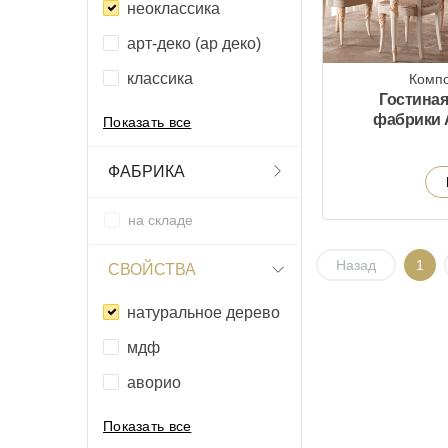
неоклассика
арт-деко (ар деко)
классика
Компо
Гостиная 
фабрики A
Показать все
ФАБРИКА
на складе
Назад
1
СВОЙСТВА
натуральное дерево
мдф
аворио
Показать все