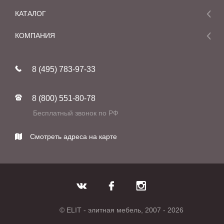
КАТАЛОГ
Мебель
КОМПАНИЯ
Акции и скидки
О компании
Новинки
8 (495) 783-97-33
Реставрация
В наличии
Статьи
Фабрики
8 (800) 551-80-78
Контакты
Бесплатный звонок по РФ
Смотреть адреса на карте
© ELIT - элитная мебель, 2007 - 2026