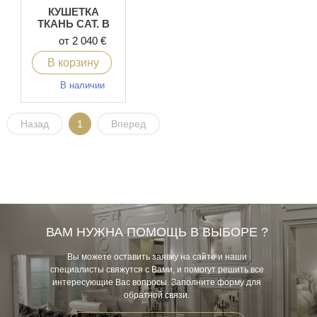
КУШЕТКА
ТКАНЬ CAT. B
от 2 040 €
В корзину
В наличии
Назад
1
Вперед
ВАМ НУЖНА ПОМОЩЬ В ВЫБОРЕ ?
Вы можете оставить заявку на сайте и наши
специалисты свяжутся с Вами, и помогут решить все
интересующие Вас вопросы. Заполните форму для
обратной связи.