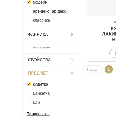
модерн
арт-деко (ар деко)
классика
М
К
ЛАКИ
ФАБРИКА
Н
на складе
СВОЙСТВА
Назад
1
ПРЕДМЕТ
кушетка
банкетка
бар
Показать все