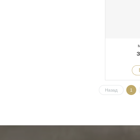
М
Назад
1