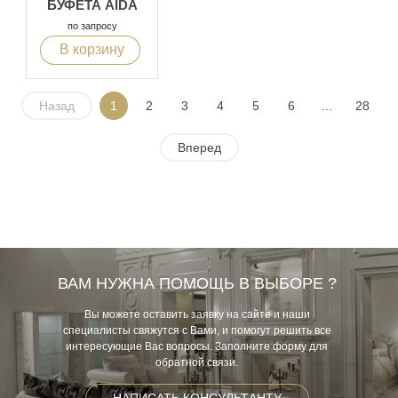
БУФЕТА AIDA
по запросу
В корзину
Назад
1
2
3
4
5
6
...
28
Вперед
ВАМ НУЖНА ПОМОЩЬ В ВЫБОРЕ ?
Вы можете оставить заявку на сайте и наши
специалисты свяжутся с Вами, и помогут решить все
интересующие Вас вопросы. Заполните форму для
обратной связи.