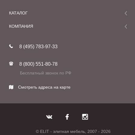
КАТАЛОГ
Мебель
КОМПАНИЯ
Акции и скидки
О компании
Новинки
8 (495) 783-97-33
Реставрация
В наличии
Статьи
Фабрики
8 (800) 551-80-78
Контакты
Бесплатный звонок по РФ
Смотреть адреса на карте
© ELIT - элитная мебель, 2007 - 2026