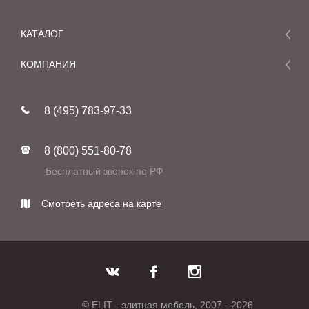
КАТАЛОГ
Мебель
КОМПАНИЯ
Акции и скидки
О компании
Новинки
8 (495) 783-97-33
Реставрация
В наличии
Статьи
Фабрики
8 (800) 551-80-78
Контакты
Бесплатный звонок по РФ
Смотреть адреса на карте
© ELIT - элитная мебель, 2007 - 2026