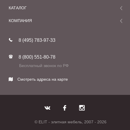
КАТАЛОГ
Мебель
КОМПАНИЯ
Акции и скидки
О компании
Новинки
8 (495) 783-97-33
Реставрация
В наличии
Статьи
Фабрики
8 (800) 551-80-78
Контакты
Бесплатный звонок по РФ
Смотреть адреса на карте
© ELIT - элитная мебель, 2007 - 2026