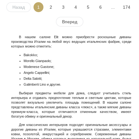
Назад
1
2
3
4
5
6
...
174
Вперед
В нашем салоне Elit можно приобрести роскошные диваны
производства Италии на любой вкус ведущих итальянских фабрик, среди
которых можно отметить:
Bakokko;
Morello Gianpaolo;
Modenese Gastone;
Angelo Cappellini;
Delta Salotti;
Galimberti Lino и другие.
Выбирая предметы мебели для дома, следует учитывать стиль
интерьера и отдавать предпочтение теплым и светлым цветам, которые
позволят визуально увеличить площадь помещений. В нашем салоне
представлены итальянские диваны класса «люкс», а также мягкие диваны
премиум-класса, которые отличаются отменным качеством, имеют
богатую обивку и оригинальный декор.
Для классических интерьеров подходят оригинальные аксессуары и
дорогие диваны из Италии, которые украшаются стразами, элементами
ковки, позолотой, инкрустацией и серебрением. Современные диваны
Италия в Москве, обивка которых выполнена из натуральной кожи, будут