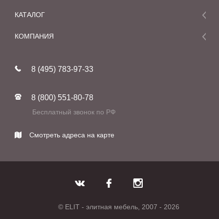
КАТАЛОГ
Мебель
КОМПАНИЯ
Акции и скидки
О компании
Новинки
8 (495) 783-97-33
Реставрация
В наличии
Статьи
Фабрики
8 (800) 551-80-78
Контакты
Бесплатный звонок по РФ
Смотреть адреса на карте
© ELIT - элитная мебель, 2007 - 2026