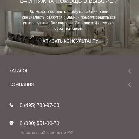
ВАМ НУЖНА ПОМОЩЬ В ВЫБОРЕ ?
Вы можете оставить заявку на сайте и наши
специалисты свяжутся с Вами, и помогут решить все
интересующие Вас вопросы. Заполните форму для
обратной связи.
НАПИСАТЬ КОНСУЛЬТАНТУ
КАТАЛОГ
Мебель
КОМПАНИЯ
Акции и скидки
О компании
Новинки
8 (495) 783-97-33
Реставрация
В наличии
Статьи
Фабрики
8 (800) 551-80-78
Контакты
Бесплатный звонок по РФ