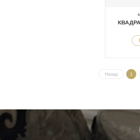
М
КВАДР
Назад
1